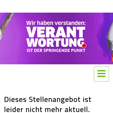
Accesskey
Accesskey
Accesskey
Zum Inhalt springen
Zum Hauptmenü springen
Zur Suche springen
[3]
[1]
[2]
Navigat
Dieses Stellenangebot ist
leider nicht mehr aktuell.